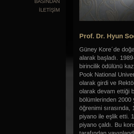
BASINDAN
İLETİŞİM
Prof. Dr. Hyun So
Güney Kore´de doğan 
alarak başladı. 1989
birincilik ödülünü ka
Pook National Univer
olarak girdi ve Rekt
olarak devam ettiği 
bölümlerinden 2000 y
öğrenimi sırasında, 1
piyano ile eşlik ett
piyano çaldı. Bu kon
tarafından yayınland