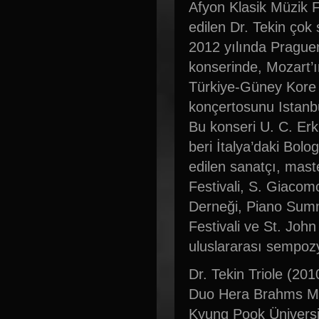
Afyon Klasik Müzik Fe
edilen Dr. Tekin çok 
2012 yılında Praguemo
konserinde, Mozart’ı
Türkiye-Güney Kore D
konçertosunu Istanbu
Bu konseri U. C. Erk
beri İtalya’daki Bol
edilen sanatçı, mast
Festivali, S. Giacom
Derneği, Piano Summ
Festivali ve St. John
uluslararası sempoz
Dr. Tekin Triole (2
Duo Hera Brahms Mac
Kyung Pook Üniversit