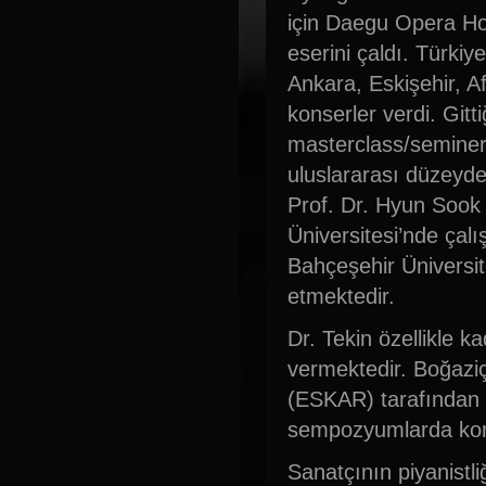
için Daegu Opera Ho
eserini çaldı. Türkiy
Ankara, Eskişehir, A
konserler verdi. Gitti
masterclass/seminerle
uluslararası düzeyde
Prof. Dr. Hyun Sook
Üniversitesi’nde çal
Bahçeşehir Üniversit
etmektedir.
Dr. Tekin özellikle 
vermektedir. Boğaziç
(ESKAR) tarafından 
sempozyumlarda kons
Sanatçının piyanistli